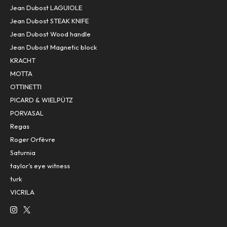
Jean Dubost LAGUIOLE
Jean Dubost STEAK KNIFE
Jean Dubost Wood handle
Jean Dubost Magnetic block
KRACHT
MOTTA
OTTINETTI
PICARD & WIELPÜTZ
PORVASAL
Regas
Roger Orfèvre
Saturnia
taylor’s eye witness
turk
VICRILA