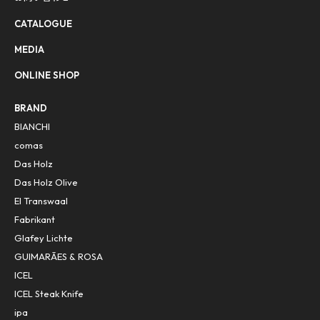
CATALOGUE
MEDIA
ONLINE SHOP
BRAND
BIANCHI
comas
Das Holz
Das Holz Olive
El Transwaal
Fabrikant
Glafey Lichte
GUIMARÃES & ROSA
ICEL
ICEL Steak Knife
ipa