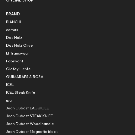
ONLINE SHOP
BRAND
BIANCHI
comas
Das Holz
Das Holz Olive
El Transwaal
Fabrikant
Glafey Lichte
GUIMARÃES & ROSA
ICEL
ICEL Steak Knife
ipa
Jean Dubost LAGUIOLE
Jean Dubost STEAK KNIFE
Jean Dubost Wood handle
Jean Dubost Magnetic block