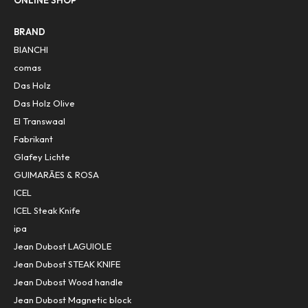
ONLINE SHOP
BRAND
BIANCHI
comas
Das Holz
Das Holz Olive
El Transwaal
Fabrikant
Glafey Lichte
GUIMARÃES & ROSA
ICEL
ICEL Steak Knife
ipa
Jean Dubost LAGUIOLE
Jean Dubost STEAK KNIFE
Jean Dubost Wood handle
Jean Dubost Magnetic block