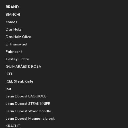
BRAND
BIANCHI
comas
Das Holz
Das Holz Olive
El Transwaal
Fabrikant
Glafey Lichte
GUIMARÃES & ROSA
ICEL
ICEL Steak Knife
ipa
Jean Dubost LAGUIOLE
Jean Dubost STEAK KNIFE
Jean Dubost Wood handle
Jean Dubost Magnetic block
KRACHT