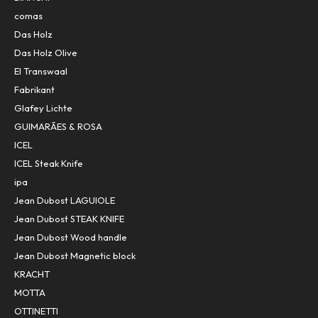
comas
Das Holz
Das Holz Olive
El Transwaal
Fabrikant
Glafey Lichte
GUIMARÃES & ROSA
ICEL
ICEL Steak Knife
ipa
Jean Dubost LAGUIOLE
Jean Dubost STEAK KNIFE
Jean Dubost Wood handle
Jean Dubost Magnetic block
KRACHT
MOTTA
OTTINETTI