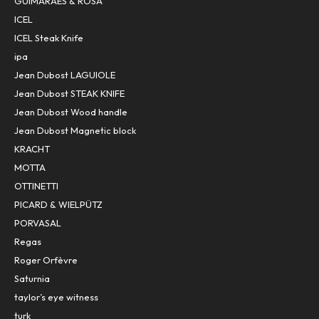
GUIMARÃES & ROSA
ICEL
ICEL Steak Knife
ipa
Jean Dubost LAGUIOLE
Jean Dubost STEAK KNIFE
Jean Dubost Wood handle
Jean Dubost Magnetic block
KRACHT
MOTTA
OTTINETTI
PICARD & WIELPÜTZ
PORVASAL
Regas
Roger Orfèvre
Saturnia
taylor’s eye witness
turk