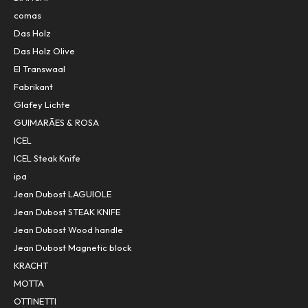
comas
Das Holz
Das Holz Olive
El Transwaal
Fabrikant
Glafey Lichte
GUIMARÃES & ROSA
ICEL
ICEL Steak Knife
ipa
Jean Dubost LAGUIOLE
Jean Dubost STEAK KNIFE
Jean Dubost Wood handle
Jean Dubost Magnetic block
KRACHT
MOTTA
OTTINETTI