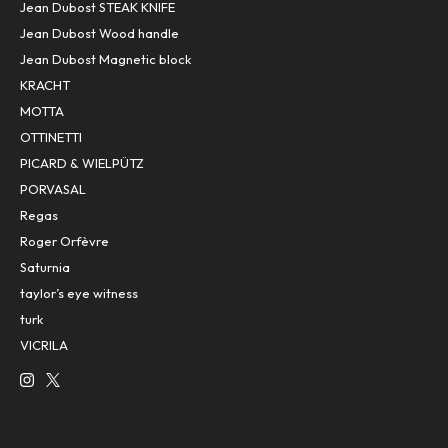
Jean Dubost STEAK KNIFE
Jean Dubost Wood handle
Jean Dubost Magnetic block
KRACHT
MOTTA
OTTINETTI
PICARD & WIELPÜTZ
PORVASAL
Regas
Roger Orfèvre
Saturnia
taylor’s eye witness
turk
VICRILA