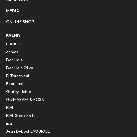
MEDIA
ONLINE SHOP
BRAND
BIANCHI
comas
Das Holz
Das Holz Olive
El Transwaal
Fabrikant
Glafey Lichte
GUIMARÃES & ROSA
ICEL
ICEL Steak Knife
ipa
Jean Dubost LAGUIOLE